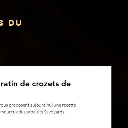
s du
Gratin de crozets de
vous proposent aujourd’hui une recette
 amoureux des produits Savoyards.