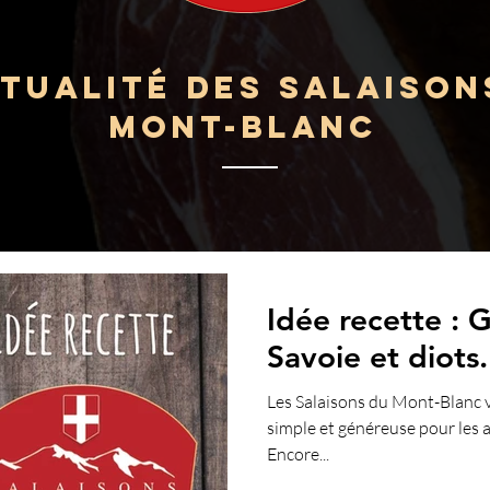
ctualité des Salaison
Mont-Blanc
Idée recette : 
Savoie et diots.
Les Salaisons du Mont-Blanc 
simple et généreuse pour les
Encore...