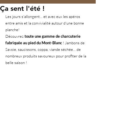
Ça sent l'été !
Les jours s'allongent... et avec eux les apéros 
entre amis et la convivialité autour d'une bonne 
planche!
Découvrez 
toute une gamme de charcuterie 
fabriquée au pied du Mont-Blanc
 ! Jambons de 
Savoie, saucissons, coppa, viande séchée... de 
nombreux produits savoureux pour profiter de la 
belle saison !