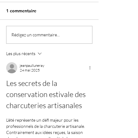
1 commentaire
Meilleurs voeux
Idée recette : Gratin de
Rédigez un commentaire...
crozets de Savoie et
diots.
Les plus récents
jeanpaulluneray
24 mai 2025
Les secrets de la 
conservation estivale des 
charcuteries artisanales
L'été représente un défi majeur pour les 
professionnels de la charcuterie artisanale. 
Contrairement aux idées reçues, la saison 