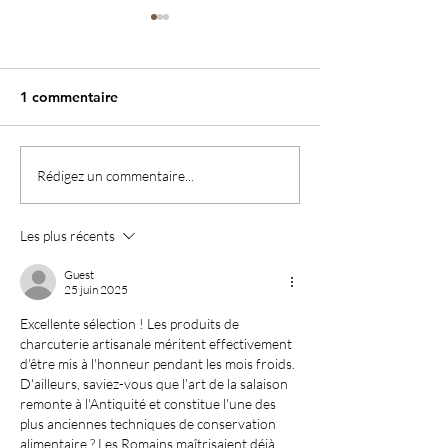
1 commentaire
Meilleurs voeux
Idée recette : Gratin de
Rédigez un commentaire...
crozets de Savoie et
diots.
Les plus récents
Guest
25 juin 2025
Excellente sélection ! Les produits de 
charcuterie artisanale méritent effectivement 
d'être mis à l'honneur pendant les mois froids. 
D'ailleurs, saviez-vous que l'art de la salaison 
remonte à l'Antiquité et constitue l'une des 
plus anciennes techniques de conservation 
alimentaire ? Les Romains maîtrisaient déjà 